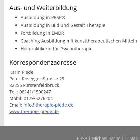
Aus- und Weiterbildung
Ausbildung in PBSP®
Ausbildung in Bild und Gestalt-Therapie
Fortbildung in EMDR
Coaching Ausbildung mit kunsttherapeutischen Mitteln
Heilpraktikerin für Psychotherapie
Korrespondenzadresse
Karin Piede
Peter-Rosegger-Strasse 29
82256 Fürstenfeldbruck
Tel.: 08141/1500247
Mobil: 0179/5276204
Email:
info@therapie-piede.de
www.therapie-piede.de
PBSP | Michael Bachg | E-Mail: