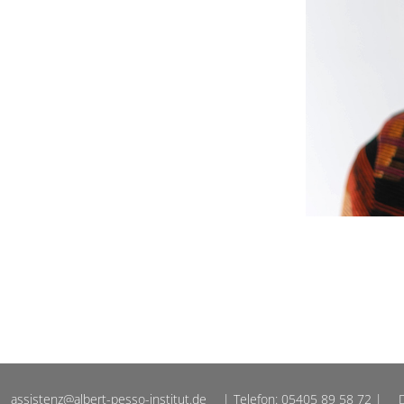
assistenz@albert-pesso-institut.de
| Telefon: 05405 89 58 72 |